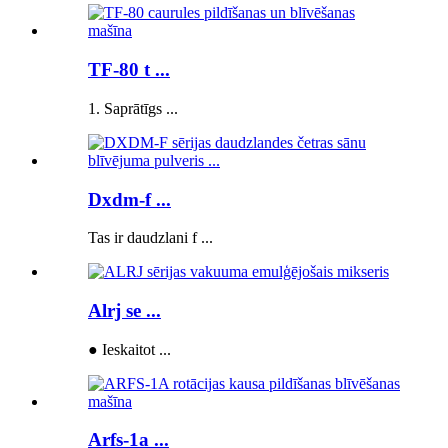
TF-80 t ...
1. Saprātīgs ...
Dxdm-f ...
Tas ir daudzlani f ...
Alrj se ...
● Ieskaitot ...
Arfs-1a ...