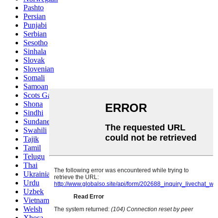
Pashto
Persian
Punjabi
Serbian
Sesotho
Sinhala
Slovak
Slovenian
Somali
Samoan
Scots Gaelic
Shona
Sindhi
Sundanese
Swahili
Tajik
Tamil
Telugu
Thai
Ukrainian
Urdu
Uzbek
Vietnamese
Welsh
Xhosa