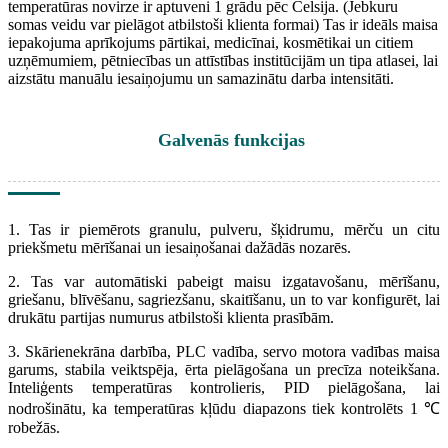
temperatūras novirze ir aptuveni 1 grādu pēc Celsija. (Jebkuru
somas veidu var pielāgot atbilstoši klienta formai) Tas ir ideāls maisa
iepakojuma aprīkojums pārtikai, medicīnai, kosmētikai un citiem
uzņēmumiem, pētniecības un attīstības institūcijām un tipa atlasei, lai
aizstātu manuālu iesaiņojumu un samazinātu darba intensitāti.
Galvenās funkcijas
1. Tas ir piemērots granulu, pulveru, šķidrumu, mērču un citu
priekšmetu mērīšanai un iesaiņošanai dažādās nozarēs.
2. Tas var automātiski pabeigt maisu izgatavošanu, mērīšanu,
griešanu, blīvēšanu, sagriezšanu, skaitīšanu, un to var konfigurēt, lai
drukātu partijas numurus atbilstoši klienta prasībām.
3. Skārienekrāna darbība, PLC vadība, servo motora vadības maisa
garums, stabila veiktspēja, ērta pielāgošana un precīza noteikšana.
Inteliģents temperatūras kontrolieris, PID pielāgošana, lai
nodrošinātu, ka temperatūras kļūdu diapazons tiek kontrolēts 1 ℃
robežās.