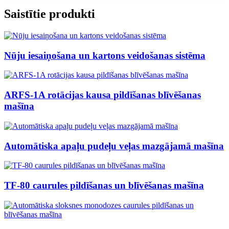
Saistītie produkti
Nūju iesaiņošana un kartons veidošanas sistēma
ARFS-1A rotācijas kausa pildīšanas blīvēšanas
mašīna
Automātiska apaļu pudeļu veļas mazgājamā mašīna
TF-80 caurules pildīšanas un blīvēšanas mašīna