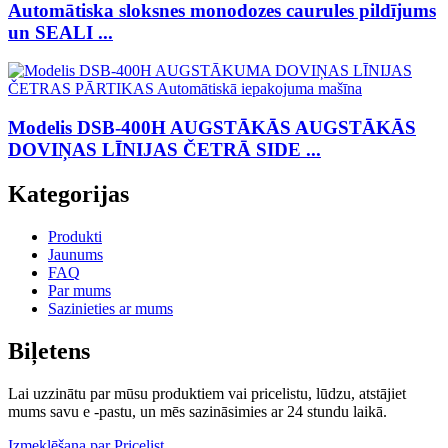
Automātiska sloksnes monodozes caurules pildījums
un SEALI ...
Modelis DSB-400H AUGSTĀKĀS AUGSTĀKĀS
DOVIŅAS LĪNIJAS ČETRĀ SIDE ...
Kategorijas
Produkti
Jaunums
FAQ
Par mums
Sazinieties ar mums
Biļetens
Lai uzzinātu par mūsu produktiem vai pricelistu, lūdzu, atstājiet
mums savu e -pastu, un mēs sazināsimies ar 24 stundu laikā.
Izmeklēšana par Pricelist