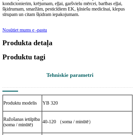
kondicionierim, krējumam, eļļai, garšvielu mērcei, barības eļļai,
šķidrumam, smaržām, pesticīdiem EK, ķīniešu medicīnai, klepus
sīrupam un citam šķidram iepakojumam.
Nosūtiet mums e -pastu
Produkta detaļa
Produktu tagi
Tehniskie parametri
Produktu modelis
YB 320
Ražošanas ietilpība
40-120 （soma / minūtē）
(soma / minūtē)