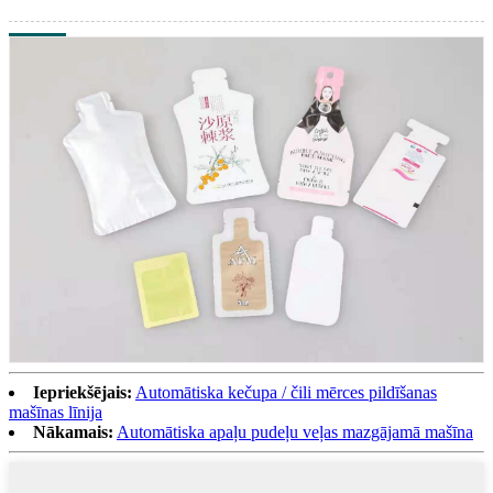
Iepriekšējais:
Automātiska kečupa / čili mērces pildīšanas
mašīnas līnija
Nākamais:
Automātiska apaļu pudeļu veļas mazgājamā mašīna