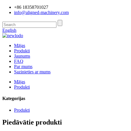
+86 18358701027
info@aligned-machinery.com
English
Mājas
Produkti
Jaunums
FAQ
Par mums
Sazinieties ar mums
Mājas
Produkti
Kategorijas
Produkti
Piedāvātie produkti