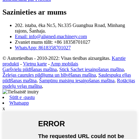
Sazinieties ar mums
202. istaba, ēka Nr.5, Nr.335 Guanghua Road, Minhang
rajons, Šanhaja.
Email: info@aligned-machinery.com
Zvaniet mums tūlīt: +86 18358701027
WhatsApp: 8618358701027
© Autortiesības - 2010-2022: Visas tiesības aizsargātas.
Karstie
produkti
-
Vietņu karte
-
Amp mobilais
Garšvielu pildīšanas mašīna
,
Stick Sachet iesaiņošanas mašīna
,
Želejas caurules pildījuma un blīvēšanas mašīna
,
Saulespuķu eļļas
pildīšanas mašīna
,
Šampūnu maisiņu iesaiņošanas mašīna
,
Rotācijas
pudeļu veļas mašīna
,
Sūtīt e -pastu
Whatsapp
x