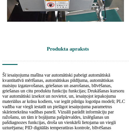
Produkta apraksts
Šī iesaiņojuma mašīna var automātiski pabeigt automātiskā
kvantitatīvā mērīšanas, automātiskas pildījuma, automātiskas
maisiņu izgatavošanas, griešanas un asarošanas, blīvēšanas,
griešanas un citu produktu funkciju funkcijas; Drukāšanas kursoru
var automātiski izsekot un novietot, un, iesaiņojot iepakojuma
materiālus ar krāsu kodiem, var iegūt pilnīgu logotipa modeli; PLC
vadība var viegli iestatīt un pielāgot iesaiņojuma parametrus
skārienekrāna vadības panelī. Vizuāli parādīt informāciju par
ražošanu, un tām ir bojājuma pašpārvaldes, izslēgšanas un
pašdiagnozes funkcijas, droša un vienkārši lietojama un viegli
uzturējama; PID digitālās temperatūras kontrole, blīvēšanas