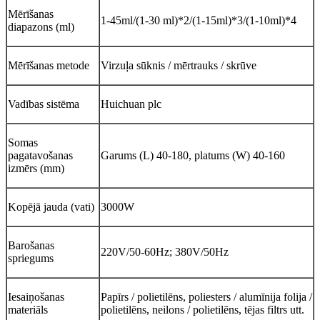
Mērīšanas
1-45ml/(1-30 ml)*2/(1-15ml)*3/(1-10ml)*4
diapazons (ml)
Mērīšanas metode
Virzuļa sūknis / mērtrauks / skrūve
Vadības sistēma
Huichuan plc
Somas
pagatavošanas
Garums (L) 40-180, platums (W) 40-160
izmērs (mm)
Kopējā jauda (vati)
3000W
Barošanas
220V/50-60Hz; 380V/50Hz
spriegums
Iesaiņošanas
Papīrs / polietilēns, poliesters / alumīnija folija /
materiāls
polietilēns, neilons / polietilēns, tējas filtrs utt.