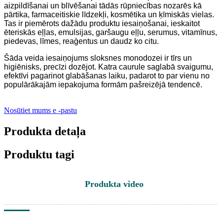
aizpildīšanai un blīvēšanai tādās rūpniecības nozarēs kā
pārtika, farmaceitiskie līdzekļi, kosmētika un ķīmiskās vielas.
Tas ir piemērots dažādu produktu iesaiņošanai, ieskaitot
ēteriskās eļļas, emulsijas, garšaugu eļļu, serumus, vitamīnus,
piedevas, līmes, reaģentus un daudz ko citu.
Šāda veida iesaiņojums sloksnes monodozei ir tīrs un
higiēnisks, precīzi dozējot. Katra caurule saglabā svaigumu,
efektīvi pagarinot glabāšanas laiku, padarot to par vienu no
populārākajām iepakojuma formām pašreizējā tendencē.
Nosūtiet mums e -pastu
Produkta detaļa
Produktu tagi
Produkta video