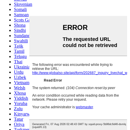
Slovenian
Somali
Samoan
Scots Gaelic
Shona
Sindhi
Sundanese
Swahili
Tajik
Tamil
Telugu
Thai
Ukrainian
Urdu
Uzbek
Vietnamese
Welsh
Xhosa
Yiddish
Yoruba
Zulu
Kinyarwanda
Tatar
Oriya
Turkmen