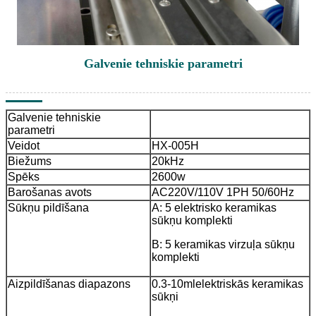
Galvenie tehniskie parametri
Galvenie tehniskie
parametri
Veidot
HX-005H
Biežums
20kHz
Spēks
2600w
Barošanas avots
AC220V/110V 1PH 50/60Hz
Sūkņu pildīšana
A: 5 elektrisko keramikas
sūkņu komplekti
B: 5 keramikas virzuļa sūkņu
komplekti
Aizpildīšanas diapazons
0.3-10mlelektriskās keramikas
sūkņi