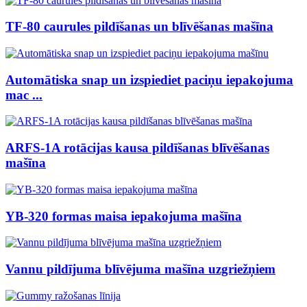
TF-80 caurules pildīšanas un blīvēšanas mašīna
Automātiska snap un izspiediet paciņu iepakojuma
mac ...
ARFS-1A rotācijas kausa pildīšanas blīvēšanas
mašīna
YB-320 formas maisa iepakojuma mašīna
Vannu pildījuma blīvējuma mašīna uzgriežņiem