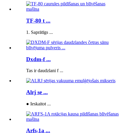
TF-80 t ...
1. Saprātīgs ...
Dxdm-f ...
Tas ir daudzlani f ...
Alrj se ...
● Ieskaitot ...
Arfs-1a ...