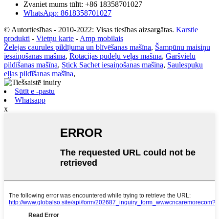
Zvaniet mums tūlīt: +86 18358701027
WhatsApp: 8618358701027
© Autortiesības - 2010-2022: Visas tiesības aizsargātas.
Karstie
produkti
-
Vietņu karte
-
Amp mobilais
Želejas caurules pildījuma un blīvēšanas mašīna
,
Šampūnu maisiņu
iesaiņošanas mašīna
,
Rotācijas pudeļu veļas mašīna
,
Garšvielu
pildīšanas mašīna
,
Stick Sachet iesaiņošanas mašīna
,
Saulespuķu
eļļas pildīšanas mašīna
,
Sūtīt e -pastu
Whatsapp
x