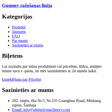
Gummy ražošanas līnija
Kategorijas
Produkti
Jaunums
FAQ
Par mums
Sazinieties ar mums
Biļetens
Lai uzzinātu par mūsu produktiem vai pricelistu, lūdzu, atstājiet
mums savu e -pastu, un mēs sazināsimies ar 24 stundu laikā.
Izmeklēšana par Pricelist
Sazinieties ar mums
202. istaba, ēka Nr.5, Nr.335 Guanghua Road, Minhang
rajons, Šanhaja.
Email: info@aligned-machinery.com