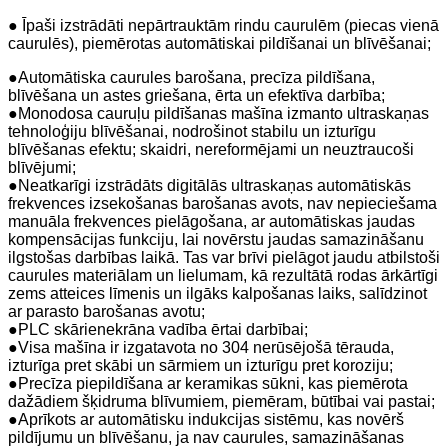
●
Īpaši izstrādāti nepārtrauktām rindu caurulēm (piecas vienā
caurulēs), piemērotas automātiskai pildīšanai un blīvēšanai;
●
Automātiska caurules barošana, precīza pildīšana,
blīvēšana un astes griešana, ērta un efektīva darbība;
●
Monodosa cauruļu pildīšanas mašīna izmanto ultraskaņas
tehnoloģiju blīvēšanai, nodrošinot stabilu un izturīgu
blīvēšanas efektu; skaidri, nereformējami un neuztraucoši
blīvējumi;
●
Neatkarīgi izstrādāts digitālās ultraskaņas automātiskās
frekvences izsekošanas barošanas avots, nav nepieciešama
manuāla frekvences pielāgošana, ar automātiskas jaudas
kompensācijas funkciju, lai novērstu jaudas samazināšanu
ilgstošas ​​darbības laikā. Tas var brīvi pielāgot jaudu atbilstoši
caurules materiālam un lielumam, kā rezultātā rodas ārkārtīgi
zems atteices līmenis un ilgāks kalpošanas laiks, salīdzinot
ar parasto barošanas avotu;
●
PLC skārienekrāna vadība ērtai darbībai;
●
Visa mašīna ir izgatavota no 304 nerūsējošā tērauda, ​​
izturīga pret skābi un sārmiem un izturīgu pret koroziju;
●
Precīza piepildīšana ar keramikas sūkni, kas piemērota
dažādiem šķidruma blīvumiem, piemēram, būtībai vai pastai;
●
Aprīkots ar automātisku indukcijas sistēmu, kas novērš
pildījumu un blīvēšanu, ja nav caurules, samazināšanas