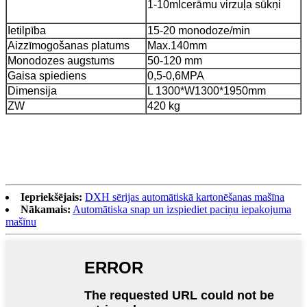
1-10mlcerāmu virzuļa sūkņi
Ietilpība
15-20 monodoze/min
Aizzīmogošanas platums
Max.140mm
Monodozes augstums
50-120 mm
Gaisa spiediens
0,5-0,6MPA
Dimensija
L 1300*W1300*1950mm
ZW
420 kg
Iepriekšējais:
DXH sērijas automātiskā kartonēšanas mašīna
Nākamais:
Automātiska snap un izspiediet paciņu iepakojuma
mašīnu