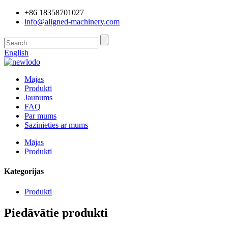
+86 18358701027
info@aligned-machinery.com
English
Mājas
Produkti
Jaunums
FAQ
Par mums
Sazinieties ar mums
Mājas
Produkti
Kategorijas
Produkti
Piedāvātie produkti